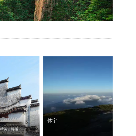
休宁
精美古牌楼