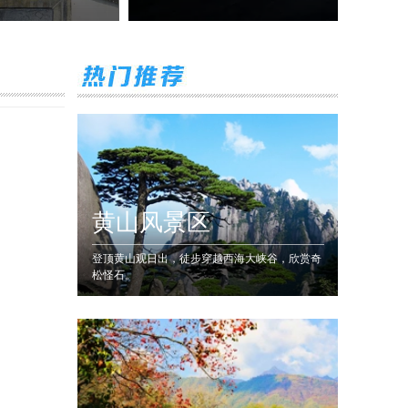
黄山风景区
登顶黄山观日出，徒步穿越西海大峡谷，欣赏奇
松怪石。