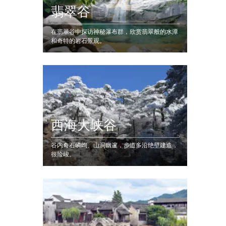
翡翠谷
在翡翠谷中探访神秘瀑布群，欣赏翡翠般的水潭
和奇特的岩石景观。
西海大峡谷
谷内奇石嶙峋、山洞幽邃，步道多沿绝壁建造，
很险峻。