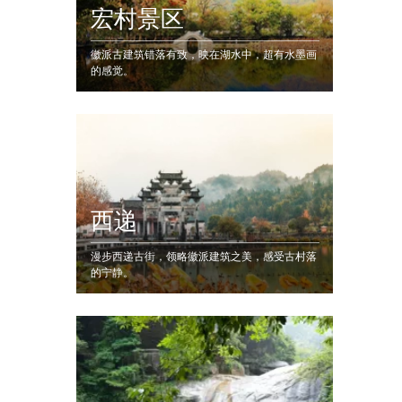
宏村景区
徽派古建筑错落有致，映在湖水中，超有水墨画
的感觉。
西递
漫步西递古街，领略徽派建筑之美，感受古村落
的宁静。