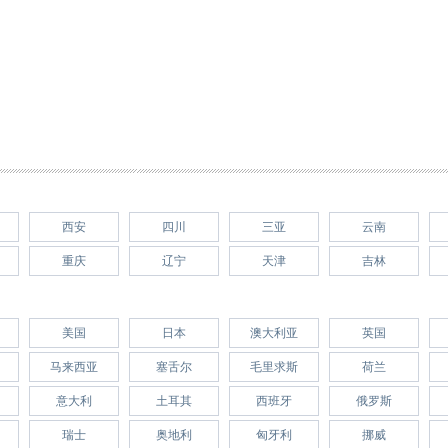
西安
四川
三亚
云南
重庆
辽宁
天津
吉林
美国
日本
澳大利亚
英国
马来西亚
塞舌尔
毛里求斯
荷兰
意大利
土耳其
西班牙
俄罗斯
瑞士
奥地利
匈牙利
挪威