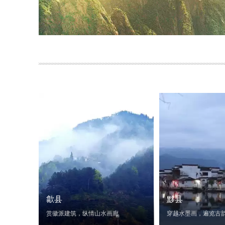
歙县
黟县
赏徽派建筑，纵情山水画廊
穿越水墨画，遍览古