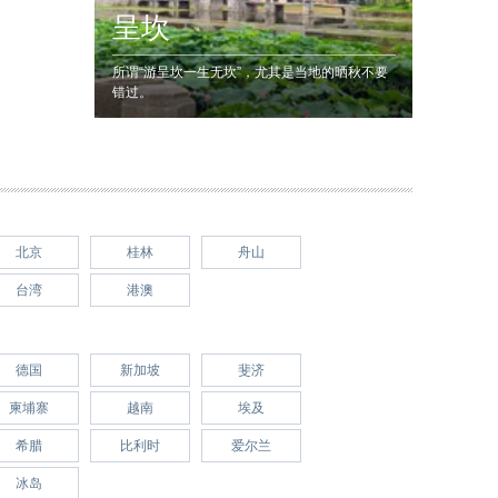
呈坎
所谓“游呈坎一生无坎”，尤其是当地的晒秋不要
错过。
北京
桂林
舟山
台湾
港澳
德国
新加坡
斐济
柬埔寨
越南
埃及
希腊
比利时
爱尔兰
冰岛