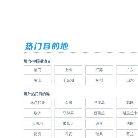
境内·中国港澳台
厦门
上海
江苏
广东
黄山
千岛湖
杭州
山东
境外热门目的地
马尔代夫
泰国
巴厘岛
韩国
欧洲
菲律宾
新西兰
斯里兰卡
大溪地
加拿大
迪拜
法国
捷克
丹麦
瑞典
芬兰