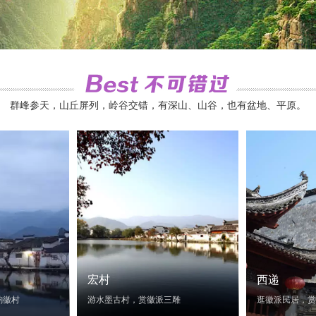
群峰参天，山丘屏列，岭谷交错，有深山、山谷，也有盆地、平原。
宏村
西递
韵徽村
游水墨古村，赏徽派三雕
逛徽派民居，赏