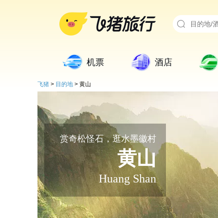
机票
酒店
飞猪
>
目的地
>
黄山
赏奇松怪石，逛水墨徽村
黄山
Huang Shan