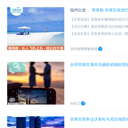
福州出发
商务舱 菲律宾旅游巴
|
【浮潜优选】清澈海水珊瑚礁距海滨只
【洁白沙滩】酒店周围是洁白的细沙
【活动丰富】丰富多样的海上运动，
【个性预订】可搭配全国各地出发，
深圳海豚哆哆旅游
全球菲律宾薄荷岛摄影师婚纱照
tss621
菲律宾宿务达沃奎松马尼拉地陪