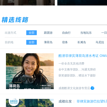
出游方式
全部
跟团游
自由行
当地玩乐
一日
目的地
全部
薄荷岛
宿务
长滩岛
马尼拉
巴拉望省
普林塞萨港
八打雁市
大雅台
酷潜菲律宾薄荷岛潜水考证 OW/
保和
克拉克
卡利波
奎松
明多洛岛
一价全含无其他消费
卡盖安思洛市
古晋
吉隆坡
奎松城
全中文教学团队，沟通无障碍
斯里巴加湾
新加坡市
曼谷
沙巴
苏
获奖摄影团队，赠送水下摄影
全新进口装备，学习前沿潜水技术
成都酷潜文化旅游专营店
成都出发
菲律宾旅游巴拉望5天
|