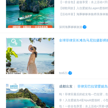
【一价全包】超值享受：水上活动+浮
【胡歌同款】入住爱妮岛Lagen度
【活动丰富】海豚哆哆体验师亲身体
【哆哆服务】私人顾问1对1全程在线
深圳海豚哆哆旅游
全球菲律宾长滩岛马尼拉摄影师
tss621
成都出发
菲律宾巴拉望爱妮岛旅
|
纯！菲律宾最后的处女地---巴拉望，
享！入住爱妮岛4星Apulit度假村，
包！一价全包享受：水上活动+浮潜+