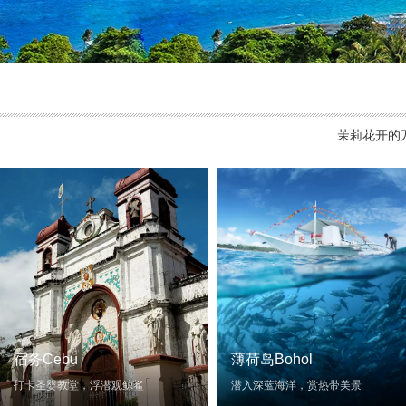
茉莉花开的
宿务Cebu
薄荷岛Bohol
打卡圣婴教堂，浮潜观鲸鲨
潜入深蓝海洋，赏热带美景