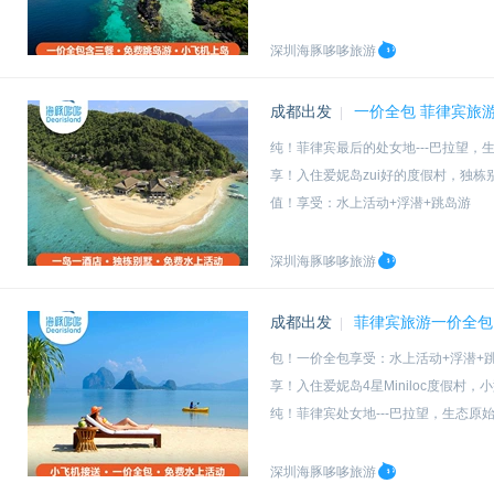
新！2017年7月-12月全新装修
深圳海豚哆哆旅游
成都出发
一价全包 菲律宾旅游5
|
纯！菲律宾最后的处女地---巴拉望，
享！入住爱妮岛zui好的度假村，独
值！享受：水上活动+浮潜+跳岛游
荐！海豚哆哆体验师亲身体验爱妮岛
深圳海豚哆哆旅游
成都出发
菲律宾旅游一价全包 
|
包！一价全包享受：水上活动+浮潜+
享！入住爱妮岛4星Miniloc度假村
纯！菲律宾处女地---巴拉望，生态原
荐！海豚哆哆体验师亲身体验爱妮岛
深圳海豚哆哆旅游