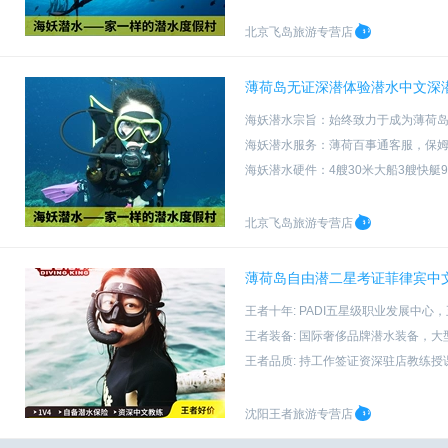
海妖潜水资质：PADI五星级教练发
北京飞岛旅游专营店
薄荷岛无证深潜体验潜水中文深
海妖潜水宗旨：始终致力于成为薄荷
海妖潜水服务：薄荷百事通客服，保
海妖潜水硬件：4艘30米大船3艘快艇
海妖潜水资质：PADI五星级教练发
北京飞岛旅游专营店
薄荷岛自由潜二星考证菲律宾中文教练F
王者十年: PADI五星级职业发展中
王者装备: 国际奢侈品牌潜水装备，大
王者品质: 持工作签证资深驻店教练
王者安全: 开课前需购置潜水专项保
沈阳王者旅游专营店