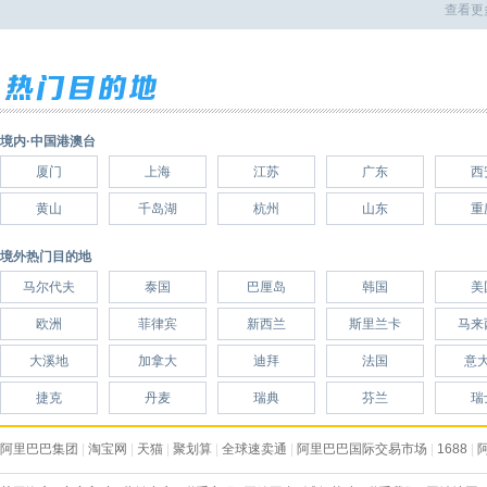
查看更
境内·中国港澳台
厦门
上海
江苏
广东
西
黄山
千岛湖
杭州
山东
重
境外热门目的地
马尔代夫
泰国
巴厘岛
韩国
美
欧洲
菲律宾
新西兰
斯里兰卡
马来
大溪地
加拿大
迪拜
法国
意
捷克
丹麦
瑞典
芬兰
瑞
阿里巴巴集团
|
淘宝网
|
天猫
|
聚划算
|
全球速卖通
|
阿里巴巴国际交易市场
|
1688
|