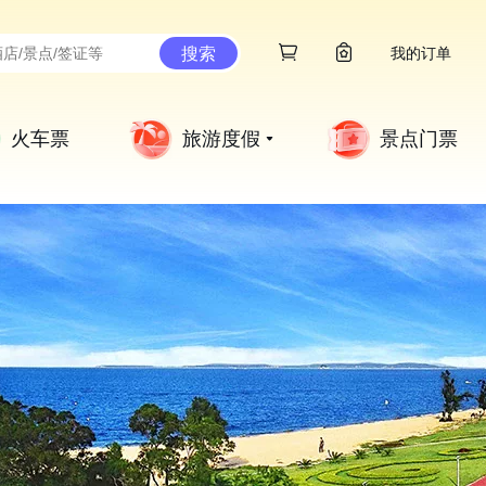
搜索
我的订单
火车票
旅游度假
景点门票