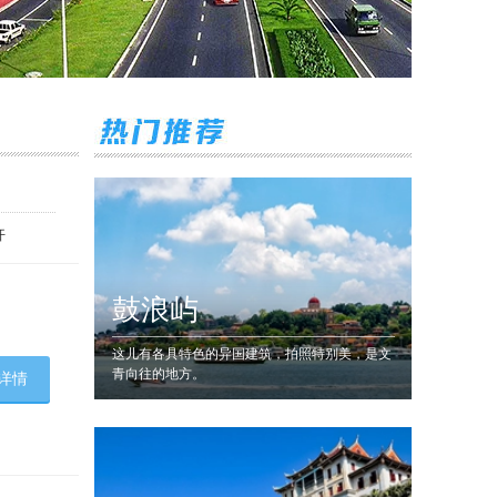
开
鼓浪屿
这儿有各具特色的异国建筑，拍照特别美，是文
青向往的地方。
详情