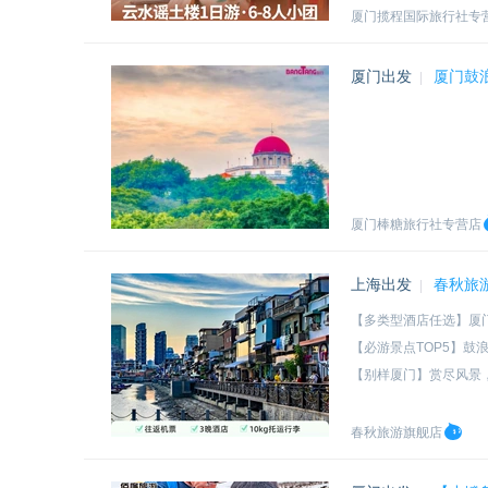
厦门揽程国际旅行社专
厦门出发
厦门鼓浪
|
厦门棒糖旅行社专营店
上海出发
春秋旅
|
【多类型酒店任选】厦
【必游景点TOP5】鼓
【别样厦门】赏尽风景
春秋旅游旗舰店