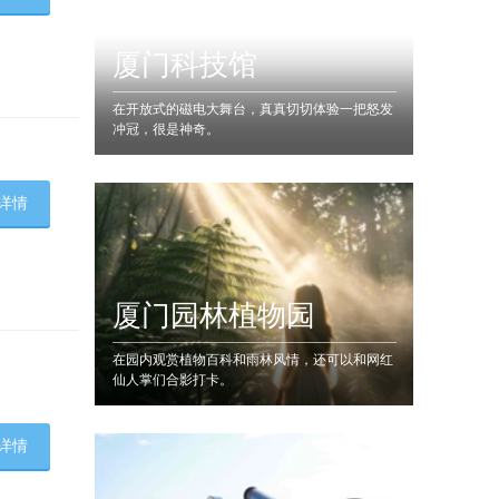
厦门科技馆
在开放式的磁电大舞台，真真切切体验一把怒发
冲冠，很是神奇。
详情
厦门园林植物园
在园内观赏植物百科和雨林风情，还可以和网红
仙人掌们合影打卡。
详情