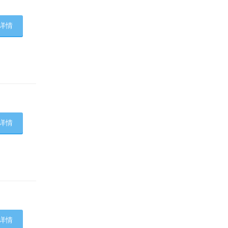
详情
详情
详情