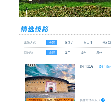
出游方式
全部
跟团游
自由行
当地
目的地
全部
厦门
漳州
泉州
宁德
莆田
三明
厦门出发
厦门漳
|
佰廉旅游旗舰店