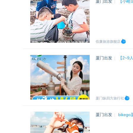
厦门出发
【小嶝
|
佰廉旅游旗舰店
厦门出发
【2~
|
厦门纵四方旅行社
厦门出发
bik
|