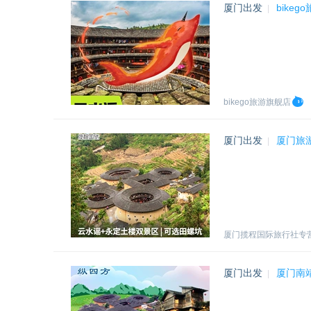
厦门出发
bik
|
bikego旅游旗舰店
厦门出发
厦门旅
|
厦门揽程国际旅行社专
厦门出发
厦门南
|