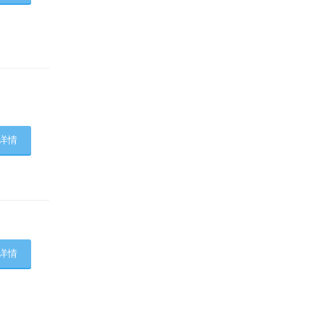
详情
详情