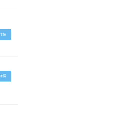
详情
详情