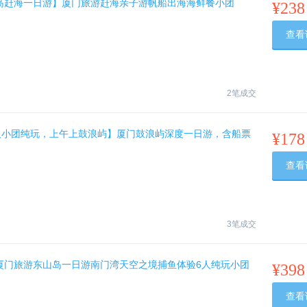
岛赶海一日游】厦门旅游赶海亲子游帆船出海海鲜餐小团
¥238
查看
2笔成交
9人小团纯玩，上午上鼓浪屿】厦门鼓浪屿深度一日游，含船票
¥178
查看
3笔成交
ego厦门旅游东山岛一日游南门湾天空之境捕鱼体验6人纯玩小团
¥398
查看