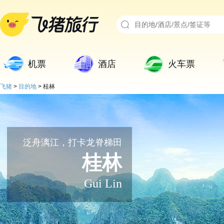
机票
酒店
火车票
飞猪
>
目的地
>
桂林
泛舟漓江，打卡龙脊梯田
桂林
Gui Lin