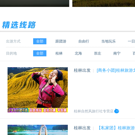
出游方式
全部
跟团游
自由行
当地玩乐
一日
目的地
全部
桂林
北海
崇左
南宁
张家界
湘西
贺州
西安
北京
桂林出发
[商务小团]桂林旅
|
焦作
珠海
香港
鹰潭
黔东南
下龙
下龙湾
丽江
乌鲁木齐
哈尔滨
防城港
吐鲁番
哈密
塔城
安顺
桂林自然风旅行社专营店
桂林出发
【私家团】桂林旅游
|