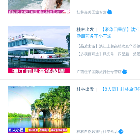
桂林嘉美国旅专营
桂林出发
【豪华四星船】漓江
|
游船商务车小车送
【品质出游】漓江上超高档次豪华游轮+
【多项目可选】风光号、四星船、盛景
【商务车或小车送码头】不赶早，拒
【核心景点】甲天下风光、20元风景
广西橙子国际旅行社专营店
桂林出发
【8人团】桂林旅游
|
桂林自然风旅行社专营店