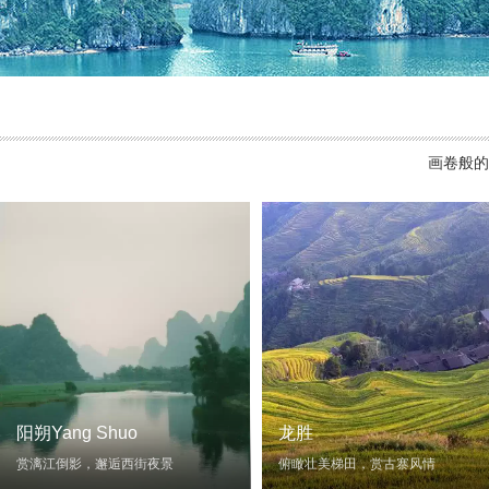
画卷般的
阳朔Yang Shuo
龙胜
赏漓江倒影，邂逅西街夜景
俯瞰壮美梯田，赏古寨风情