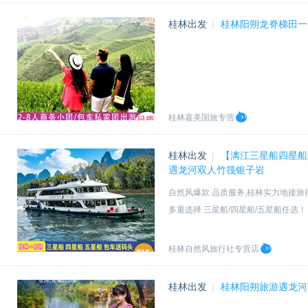
桂林出发
桂林阳朔龙脊梯田一
|
桂林嘉美国旅专营
桂林出发
【漓江三星船四星船
|
遇龙河双人竹筏银子岩
自然风爆款 品质服务,桂林实力地接旅
多重选择 三星船/四星船/五星船任选！
⭐百里漓江⭐甲天下风光,20元风景,九
下午可升级银子岩/遇龙河竹筏漂流
桂林自然风旅行社专营店
桂林出发
桂林阳朔旅游遇龙河
|