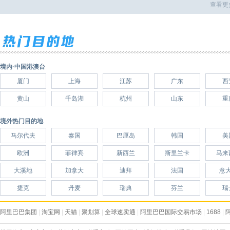
查看更
境内·中国港澳台
厦门
上海
江苏
广东
西
黄山
千岛湖
杭州
山东
重
境外热门目的地
马尔代夫
泰国
巴厘岛
韩国
美
欧洲
菲律宾
新西兰
斯里兰卡
马来
大溪地
加拿大
迪拜
法国
意
捷克
丹麦
瑞典
芬兰
瑞
阿里巴巴集团
|
淘宝网
|
天猫
|
聚划算
|
全球速卖通
|
阿里巴巴国际交易市场
|
1688
|