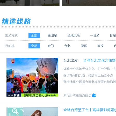
出游方式
全部
跟团游
当地玩乐
一日游
日游
目的地
全部
金门
台北
花莲
南投
台北出发
台湾台北文化之旅野
|
体验十分当地天灯文化，打卡野柳、
探访热闹的九份，拾阶而上品尝小点
野柳地质公园是台湾北海岸著名旅游
前往台湾糕点DIY手作门市，学习制作
易飞台湾旅游旗舰店
全球台湾垦丁台中高雄摄影师婚