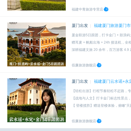
福建中青旅游专营店
厦门出发
福建厦门旅游厦门市
|
厦金联游5日跟团，打卡金门 + 鼓浪
赠耳麦 + 帆船出海 + 24h 接送
深耕福建文旅 20 余年，百万游客 4
原创深度在地行程，配套金门出行全
佰廉旅游旗舰店
厦门出发
福建厦门云水谣+永
|
【轻松出游】行程节奏轻松不赶路，
【战地与人文】打卡金门标志性景点
【 登楼揽胜】赠送登楼体验，俯瞰“天
【出行无忧】售后服务，在线管家全
佰廉旅游旗舰店