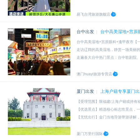
易飞台湾旅游旗舰店
台中出发
台中高美湿地+宫原
|
台中高美湿地+宫原眼科+逢甲夜市【
走访辽阔的高美湿地，静赏一场美丽
走遍各大台中热门景点：台中歌剧院、
澳门huayi旅游专营店
厦门出发
上海户籍专享厦门出
|
【受理范围】限福建/上海户籍或持有
【优选景点】精选核心标志性景点，
【无忧出行】金门当地导游带游讲解
【缤纷体验】一站式囤货金门好礼，
厦门万里行国际