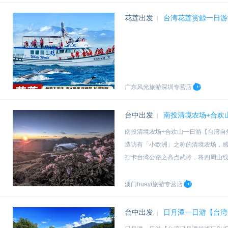
花莲出发
台湾花莲赏鲸一日游
|
广东风光旅游深圳专营店
台中出发
南投清境农场+合欢
|
南投清境农场+合欢山一日游【台湾自
造访有「小欧洲」之称的清境农场，
打卡台湾公路之高点武岭，将四周山
南投一日游，轻松游合欢山与清境农场
澳门huayi旅游专营店
台中出发
日月潭一日游【台湾日
|