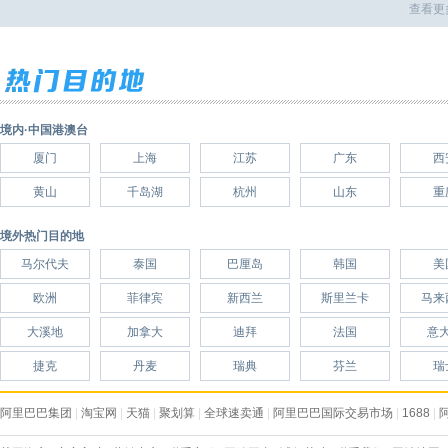
查看更
境内·中国港澳台
厦门
上海
江苏
广东
西
黄山
千岛湖
杭州
山东
重
境外热门目的地
马尔代夫
泰国
巴厘岛
韩国
美
欧洲
菲律宾
新西兰
斯里兰卡
马来
大溪地
加拿大
迪拜
法国
意
捷克
丹麦
瑞典
芬兰
瑞
阿里巴巴集团
|
淘宝网
|
天猫
|
聚划算
|
全球速卖通
|
阿里巴巴国际交易市场
|
1688
|