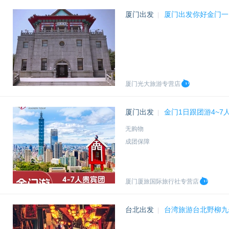
厦门出发
厦门出发你好金门一
|
厦门光大旅游专营店
厦门出发
金门1日跟团游4~7
|
无购物
成团保障
厦门厦旅国际旅行社专营店
台北出发
台湾旅游台北野柳九
|