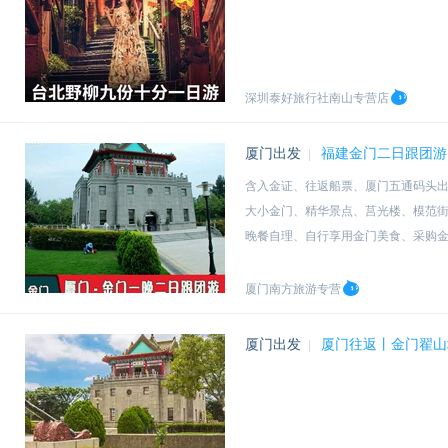
深圳泰好旅行社南山专营店
厦门出发
福建金门二日跟团游
|
含入金证、往返船票、厦门五通码头
大小金门、精华景点、莒光楼、模范
晚餐自理、自行享用金门美食、采购
精选市中心酒店住宿。A档金帝或同级
厦门南方旅游专营
厦门出发
厦门往返丨金门翟山
|