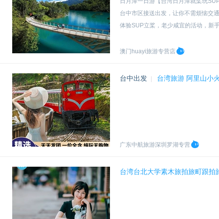
日月潭一日游【台湾日月潭就桨玩SUP 
台中市区接送出发，让你不需烦恼交
体验SUP立桨，老少咸宜的活动，新
澳门huayi旅游专营店
台中出发
台湾旅游 阿里山小
|
广东中航旅游深圳罗湖专营
台湾台北大学素木旅拍旅町跟拍